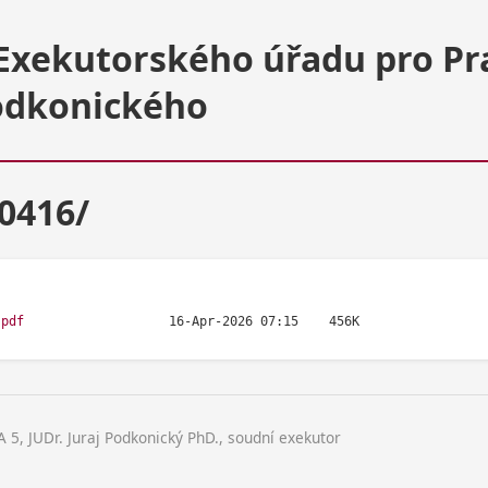
Exekutorského úřadu pro Pr
Podkonického
60416/
.pdf
 JUDr. Juraj Podkonický PhD., soudní exekutor