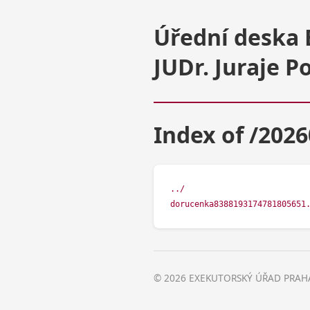
Úřední deska 
JUDr. Juraje 
Index of /202
../
dorucenka8388193174781805651
© 2026 EXEKUTORSKÝ ÚŘAD PRAHA 5,